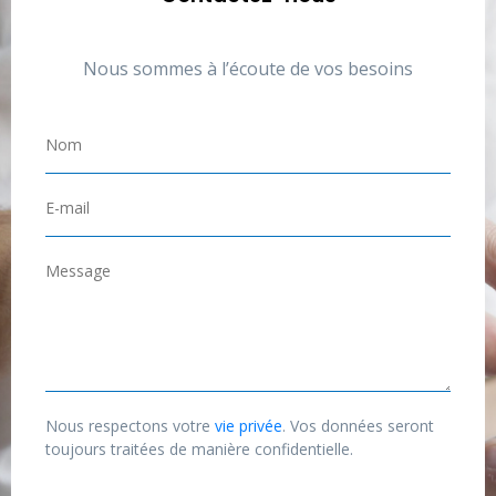
Nous sommes à l’écoute de vos besoins
N
o
m
E
*
-
m
M
a
e
i
s
l
s
*
a
g
Nous respectons votre
vie privée
. Vos données seront
e
toujours traitées de manière confidentielle.