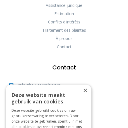
Assistance juridique
Estimation
Conflits d'intérêts
Traitement des plaintes
À propos
Contact
Contact
info@bek-consulting.eu
×
Deze website maakt
Vianestraat 40, 1742 Ternat
gebruik van cookies.
Bureau: +32 477 83 41 86
Deze website gebruikt cookies om uw
Expert: +32 470 10 23 99
gebruikerservaring te verbeteren. Door
onze website te gebruiken, stemt u in met
BE0568869861
alle cookies in overeenstemming met ons