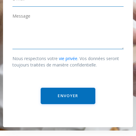
*
-
m
M
a
e
i
s
l
s
*
a
g
Nous respectons votre
vie privée
. Vos données seront
e
toujours traitées de manière confidentielle.
ENVOYER