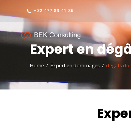
+32 477 83 41 86
Expert en dég
Home
Expert en dommages
dégâts do
Expe