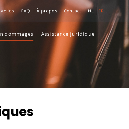
velles
FAQ
À propos
Contact
NL
FR
en dommages
Assistance juridique
iques