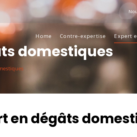
Nou
Home
Contre-expertise
Expert 
âts domestiques
mestiques
rt en dégâts domest