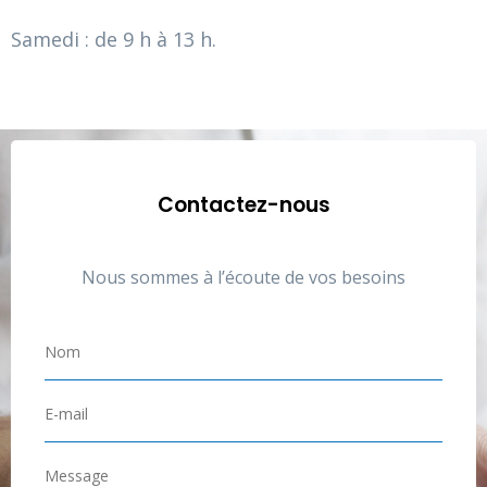
Samedi : de 9 h à 13 h.
Contactez-nous
Nous sommes à l’écoute de vos besoins
N
o
m
E
*
-
m
M