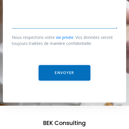
a
e
i
s
l
s
*
a
g
Nous respectons votre
vie privée
. Vos données seront
e
toujours traitées de manière confidentielle.
ENVOYER
BEK Consulting