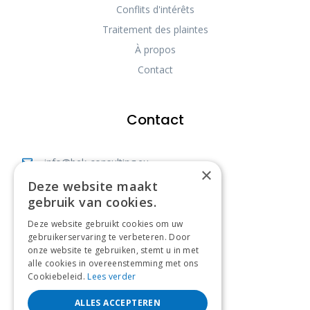
Conflits d'intérêts
Traitement des plaintes
À propos
Contact
Contact
info@bek-consulting.eu
×
Deze website maakt
Vianestraat 40, 1742 Ternat
gebruik van cookies.
Bureau: +32 477 83 41 86
Deze website gebruikt cookies om uw
Expert: +32 470 10 23 99
gebruikerservaring te verbeteren. Door
onze website te gebruiken, stemt u in met
BE0568869861
alle cookies in overeenstemming met ons
Cookiebeleid.
Lees verder
ALLES ACCEPTEREN