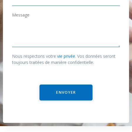
*
-
m
M
a
e
i
s
l
s
*
a
g
Nous respectons votre
vie privée
. Vos données seront
e
toujours traitées de manière confidentielle.
ENVOYER