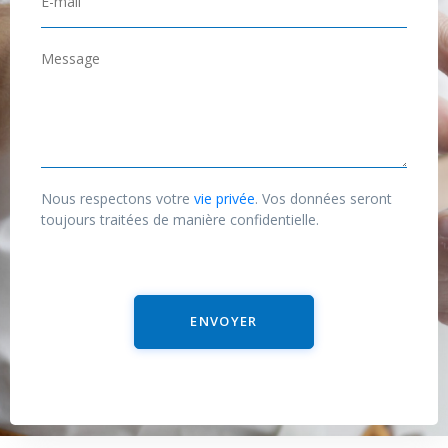
E
*
-
m
M
a
e
i
s
l
s
*
a
g
Nous respectons votre
vie privée
. Vos données seront
e
toujours traitées de manière confidentielle.
ENVOYER