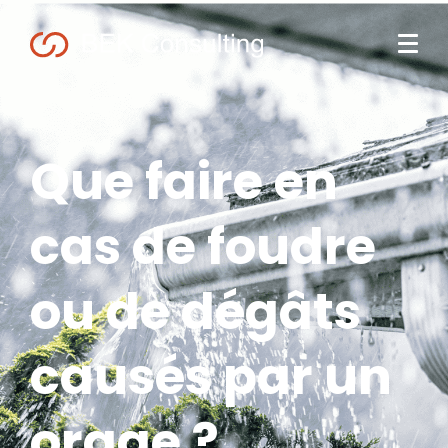
Que faire en
cas de foudre
ou de dégâts
causés par un
orage ?