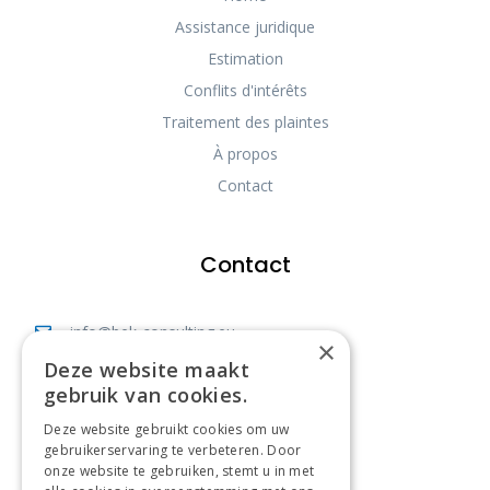
Assistance juridique
Estimation
Conflits d'intérêts
Traitement des plaintes
À propos
Contact
Contact
info@bek-consulting.eu
×
Deze website maakt
Vianestraat 40, 1742 Ternat
gebruik van cookies.
Bureau: +32 477 83 41 86
Deze website gebruikt cookies om uw
Expert: +32 470 10 23 99
gebruikerservaring te verbeteren. Door
onze website te gebruiken, stemt u in met
BE0568869861