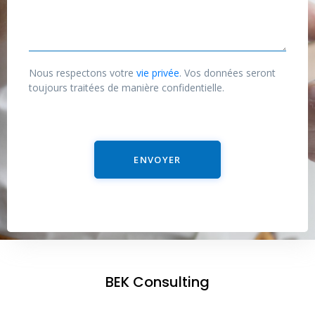
i
s
l
s
*
a
g
Nous respectons votre
vie privée
. Vos données seront
e
toujours traitées de manière confidentielle.
ENVOYER
BEK Consulting