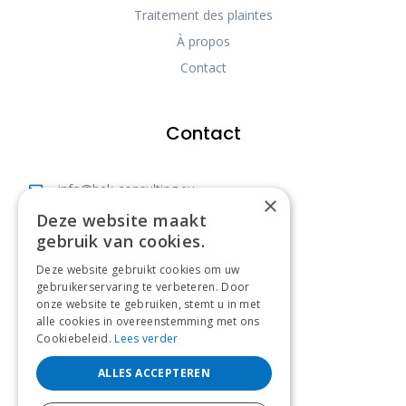
Traitement des plaintes
À propos
Contact
Contact
info@bek-consulting.eu
×
Deze website maakt
Vianestraat 40, 1742 Ternat
gebruik van cookies.
Bureau: +32 477 83 41 86
Deze website gebruikt cookies om uw
Expert: +32 470 10 23 99
gebruikerservaring te verbeteren. Door
onze website te gebruiken, stemt u in met
BE0568869861
alle cookies in overeenstemming met ons
Cookiebeleid.
Lees verder
ALLES ACCEPTEREN