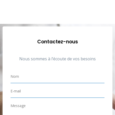
Contactez-nous
Nous sommes à l’écoute de vos besoins
N
o
m
E
*
-
m
M
a
e