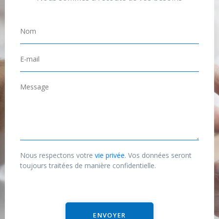
N
o
m
E
*
-
m
M
a
e
i
s
l
s
*
a
g
Nous respectons votre
vie privée
. Vos données seront
e
toujours traitées de manière confidentielle.
ENVOYER