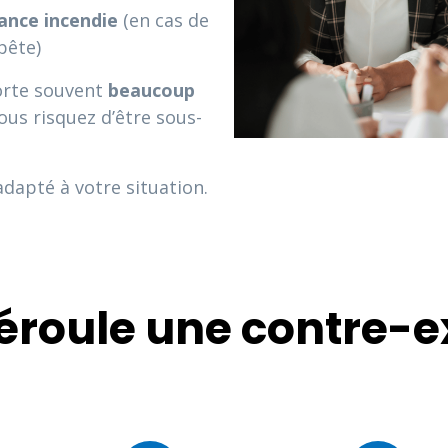
nce incendie
(en cas de
pête)
orte souvent
beaucoup
ous risquez d’être sous-
apté à votre situation.
roule une contre-ex