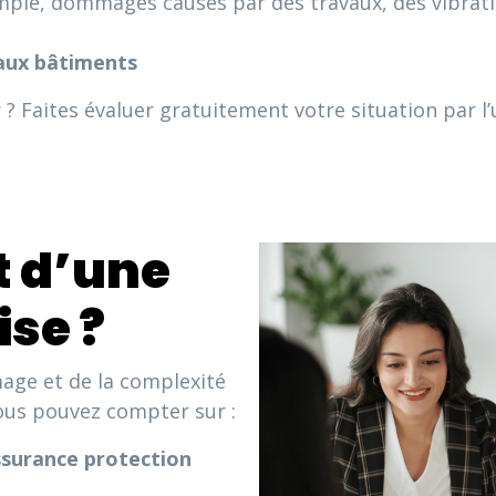
ple, dommages causés par des travaux, des vibrati
aux bâtiments
? Faites évaluer gratuitement votre situation par l’
t d’une
se ?
ge et de la complexité
ous pouvez compter sur :
ssurance protection