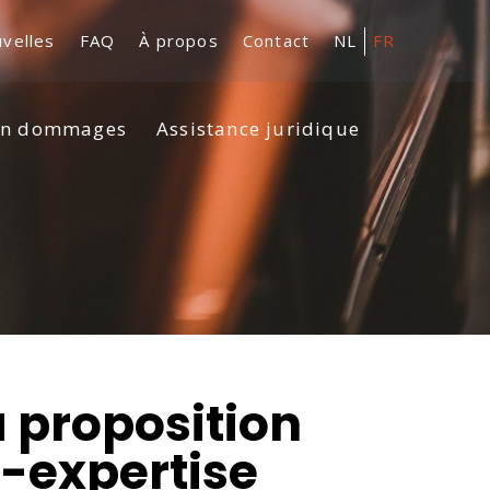
velles
FAQ
À propos
Contact
NL
FR
en dommages
Assistance juridique
a proposition
e-expertise