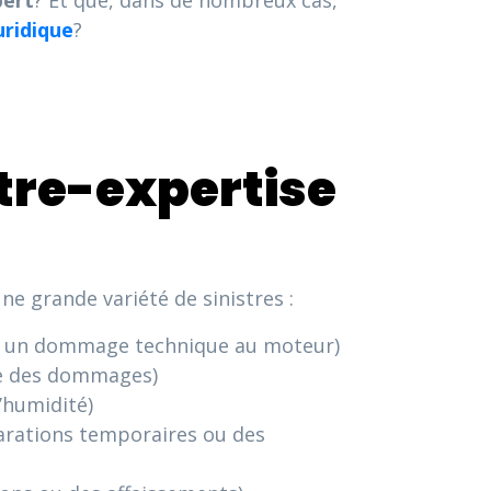
pert
? Et que, dans de nombreux cas,
juridique
?
tre-expertise
une grande variété de sinistres :
 ou un dommage technique au moteur)
ue des dommages)
’humidité)
parations temporaires ou des