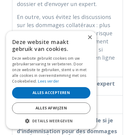
dossier et d’envoyer un expert.
En outre, vous évitez les discussions
sur les dommages collatéraux : plus
vous attendez, plus l’assureur risque
×
de se demander quand exactement
Deze website maakt
gebruik van cookies.
quelque chose s’est produit ou si
d’autres facteurs sont entrés en ligne
Deze website gebruikt cookies om uw
gebruikerservaring te verbeteren. Door
de compte.
onze website te gebruiken, stemt u in met
alle cookies in overeenstemming met ons
Cookiebeleid.
Lees verder
Puis-je réparer avant que l'expert
n'intervienne ?
ALLES ACCEPTEREN
Combien de photos dois-je
prendre ?
ALLES AFWIJZEN
Ma prime augmentera-t-elle si je
DETAILS WEERGEVEN
dépose des demandes
d'indemnisation pour des dommages
STRIKT NOODZAKELIJK