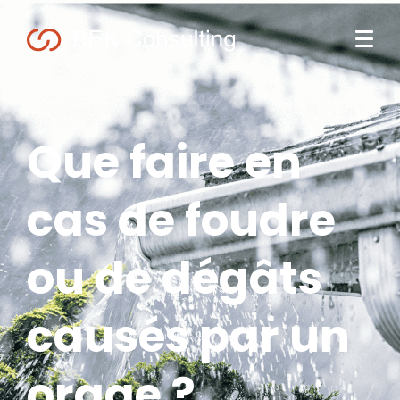
Que faire en
cas de foudre
ou de dégâts
causés par un
orage ?