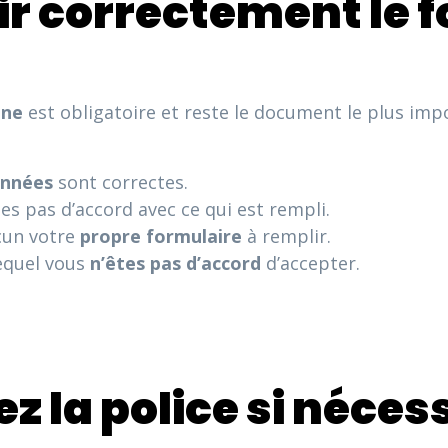
lir correctement le 
nne
est obligatoire et reste le document le plus im
nnées
sont correctes.
tes pas d’accord avec ce qui est rempli.
cun votre
propre
formulaire
à remplir.
equel vous
n’êtes pas
d’accord
d’accepter.
ez la police si néces