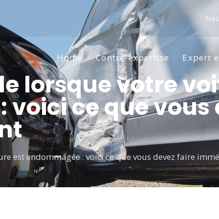
Nou
Home
Contre-expertise
Expert 
le lorsque votre voi
voici ce que vous d
nt
iture est endommagée : voici ce que vous devez faire im