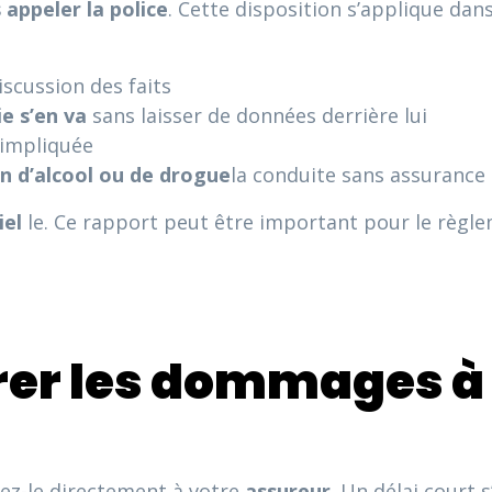
 appeler la police
. Cette disposition s’applique dans
scussion des faits
ie s’en va
sans laisser de données derrière lui
impliquée
 d’alcool ou de drogue
la conduite sans assurance
iel
le. Ce rapport peut être important pour le règlem
arer les dommages à
ez-le directement à votre
assureur
. Un délai court 