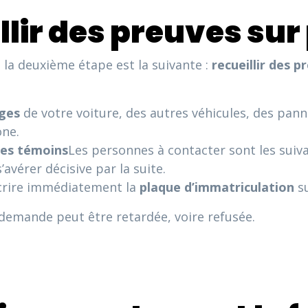
illir des preuves sur
, la deuxième étape est la suivante :
recueillir des p
ges
de votre voiture, des autres véhicules, des pann
one.
des témoins
Les personnes à contacter sont les suiv
avérer décisive par la suite.
rire immédiatement la
plaque d’immatriculation
su
 demande peut être retardée, voire refusée.