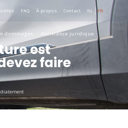
velles
FAQ
À propos
Contact
NL
FR
en dommages
Assistance juridique
ture est
evez faire
médiatement