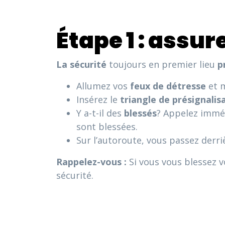
Étape 1 : assur
La sécurité
toujours en premier lieu
p
Allumez vos
feux de détresse
et 
Insérez le
triangle de présignalis
Y a-t-il des
blessés
? Appelez imm
sont blessées.
Sur l’autoroute, vous passez derri
Rappelez-vous :
Si vous vous blessez 
sécurité.