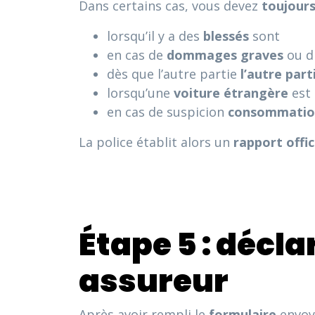
Dans certains cas, vous devez
toujours
lorsqu’il y a des
blessés
sont
en cas de
dommages graves
ou di
dès que l’autre partie
l’autre part
lorsqu’une
voiture étrangère
est 
en cas de suspicion
consommation
La police établit alors un
rapport offic
Étape 5 : décl
assureur
Après avoir rempli le
formulaire
envoy