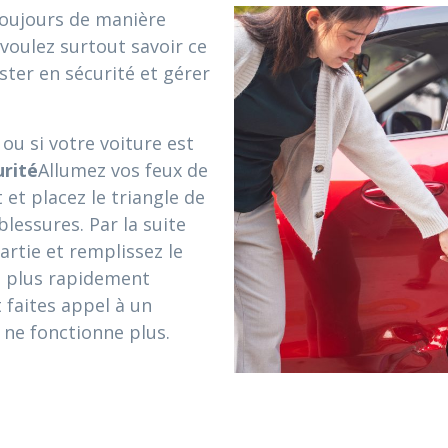
toujours de manière
voulez surtout savoir ce
ster en sécurité et gérer
ou si votre voiture est
urité
Allumez vos feux de
t et placez le triangle de
blessures. Par la suite
artie et remplissez le
e plus rapidement
 faites appel à un
 ne fonctionne plus.