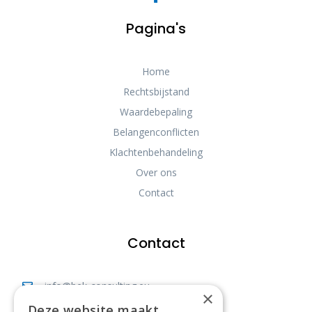
Pagina's
Home
Rechtsbijstand
Waardebepaling
Belangenconflicten
Klachtenbehandeling
Over ons
Contact
Contact
info@bek-consulting.eu
×
Deze website maakt
Vianestraat 40, 1742 Ternat