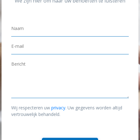
We zijn hier om naar uw behoeften te luisteren
N
a
a
E
m
-
*
m
B
a
e
i
r
l
i
*
c
h
Wij respecteren uw
privacy
. Uw gegevens worden altijd
t
vertrouwelijk behandeld.