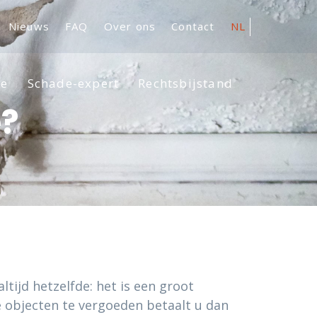
Nieuws
FAQ
Over ons
Contact
NL
se
Schade-expert
Rechtsbijstand
e?
tijd hetzelfde: het is een groot
e objecten te vergoeden betaalt u dan