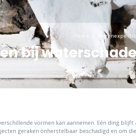
Home
Tegenexperti
en bij waterschad
rschillende vormen kan aannemen. Eén ding blijft al
 Objecten geraken onherstelbaar beschadigd en om di