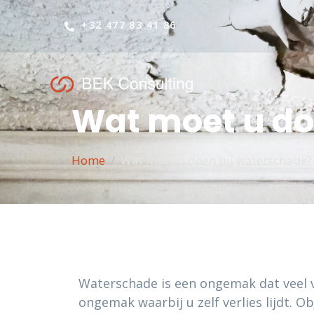
+32 477 83 41 86
Wat moet u do
Home
Wat moet u doen bij waterschade?
Waterschade is een ongemak dat veel ve
ongemak waarbij u zelf verlies lijdt.