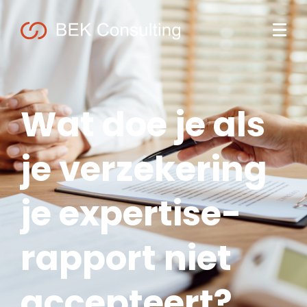
Wat doe je als
je verzekering
je expertise-
rapport niet
accepteert?