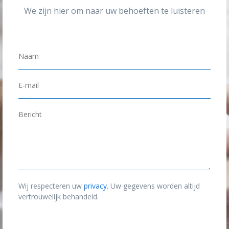
We zijn hier om naar uw behoeften te luisteren
N
a
a
E
m
-
*
m
B
a
e
i
r
l
i
*
c
h
Wij respecteren uw
privacy
. Uw gegevens worden altijd
t
vertrouwelijk behandeld.