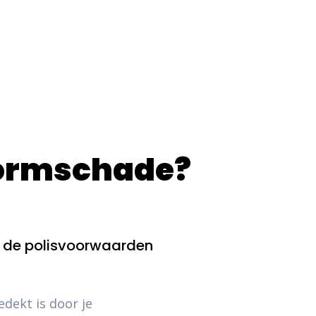
stormschade?
 de polisvoorwaarden
dekt is door je