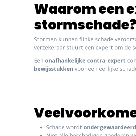
Waarom een ex
stormschade
Stormen kunnen flinke schade veroorza
verzekeraar stuurt een expert om de sc
Een
onafhankelijke contra-expert
con
bewijsstukken
voor een eerlijke schad
Veelvoorkome
Schade wordt
ondergewaardeerd
Niet alle beschadigde goederen w