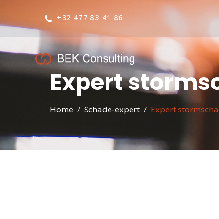
+32 477 83 41 86
Expert storms
Home
Schade-expert
Expert stormsch