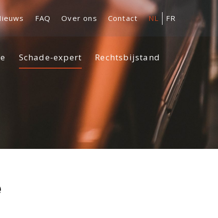
Nieuws
FAQ
Over ons
Contact
NL
FR
se
Schade-expert
Rechtsbijstand
e