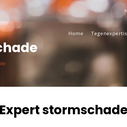
Home
Tegenexperti
chade
ade
Expert stormschad