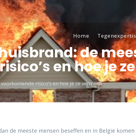
Home
Tegenexperti
huisbrand: de mee
sico’s en hoe je ze
voorkomende risico’s en hoe je ze vermijdt
r dan de meeste mensen beseffen en in België kome