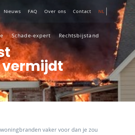
Nieuws
FAQ
Over ons
Contact
NL
se
Schade-expert
Rechtsbijstand
st
 vermijdt
n woningbranden vaker voor dan je zou