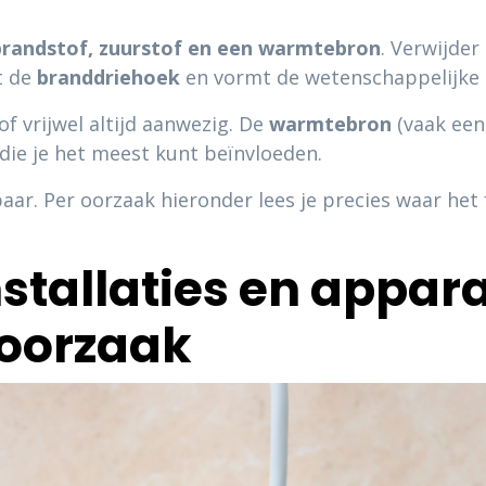
brandstof, zuurstof en een warmtebron
. Verwijder
t de
branddriehoek
en vormt de wetenschappelijke b
f vrijwel altijd aanwezig. De
warmtebron
(vaak een
 die je het meest kunt beïnvloeden.
ar. Per oorzaak hieronder lees je precies waar het 
installaties en appa
oorzaak