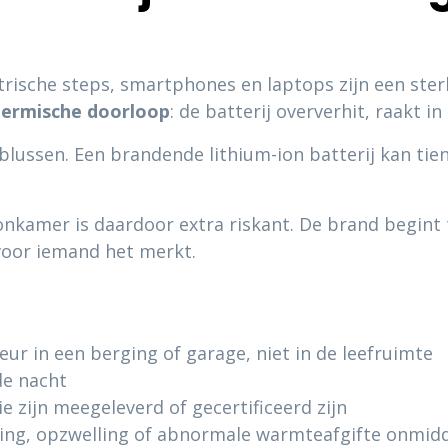
ktrische steps, smartphones en laptops zijn een ste
hermische
doorloop
: de batterij oververhit, raakt i
 blussen. Een brandende lithium-ion batterij kan tie
onkamer is daardoor extra riskant. De brand begint t
voor iemand het merkt.
eur in een berging of garage, niet in de leefruimte
de nacht
ie zijn meegeleverd of gecertificeerd zijn
ing, opzwelling of abnormale warmteafgifte onmidde