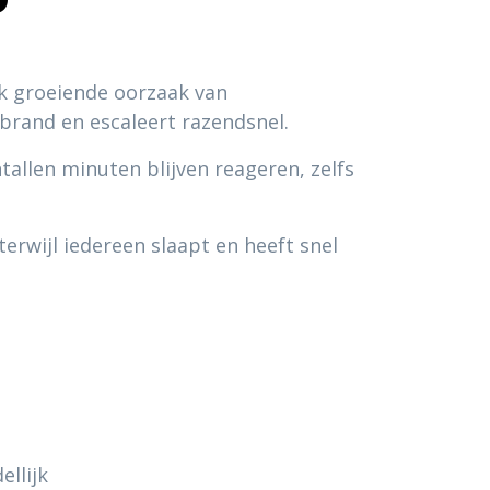
rk groeiende oorzaak van
n brand en escaleert razendsnel.
ntallen minuten blijven reageren, zelfs
erwijl iedereen slaapt en heeft snel
llijk