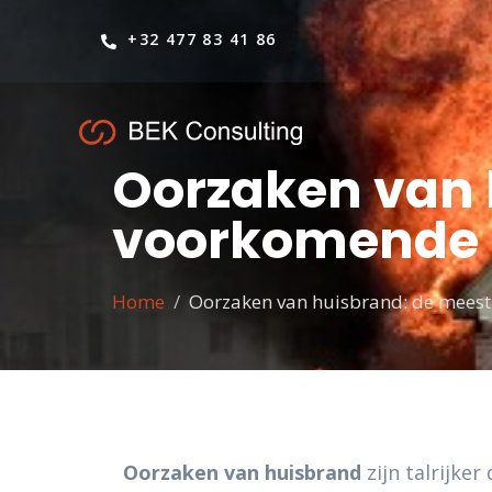
+32 477 83 41 86
Oorzaken van 
voorkomende ri
Home
Oorzaken van huisbrand: de meest 
Oorzaken van huisbrand
zijn talrijke