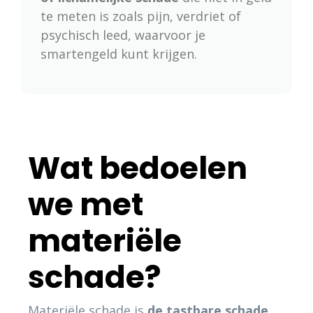
te meten is zoals pijn, verdriet of
psychisch leed, waarvoor je
smartengeld kunt krijgen.
Wat bedoelen
we met
materiële
schade?
Materiële schade is
de tastbare schade