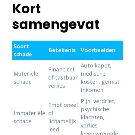
Kort
samengevat
Soort
Betekenis
Voorbeelden
schade
Auto kapot,
Financieel
Materiële
medische
of tastbaar
schade
kosten, gemist
verlies
inkomen
Pijn, verdriet,
Emotioneel
psychische
Immateriële
of
klachten,
schade
lichamelijk
verlies
leed
levensvreugde