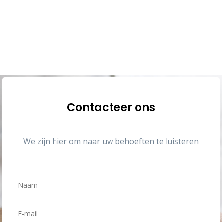
Contacteer ons
We zijn hier om naar uw behoeften te luisteren
N
a
a
E