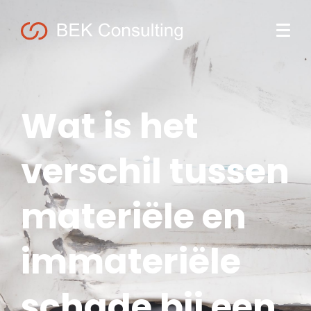
Wat is het
verschil tussen
materiële en
immateriële
schade bij een