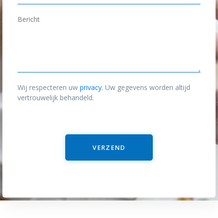
m
-
*
m
B
a
e
i
r
l
i
*
c
h
Wij respecteren uw
privacy
. Uw gegevens worden altijd
t
vertrouwelijk behandeld.
VERZEND